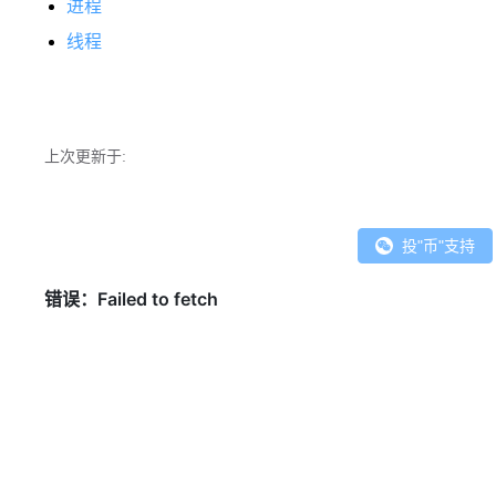
进程
线程
上次更新于:
投"币"支持