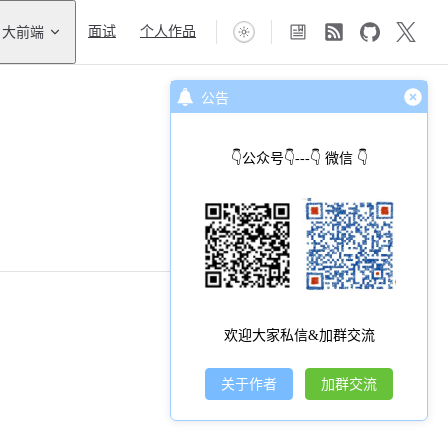
大前端
面试
个人作品
公告
👇公众号👇---👇 微信 👇
欢迎大家私信&加群交流
关于作者
加群交流