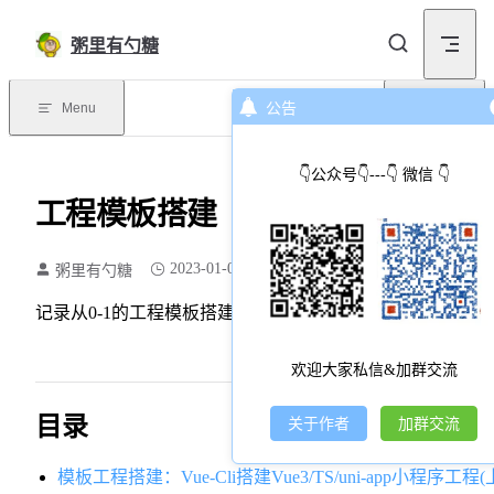
Skip to content
粥里有勺糖
Menu
公告
目录
👇公众号👇---👇 微信 👇
工程模板搭建
2023-01-02
粥里有勺糖
103 个字
1 分钟
记录从0-1的工程模板搭建教程
欢迎大家私信&加群交流
目录
关于作者
加群交流
模板工程搭建：Vue-Cli搭建Vue3/TS/uni-app小程序工程(