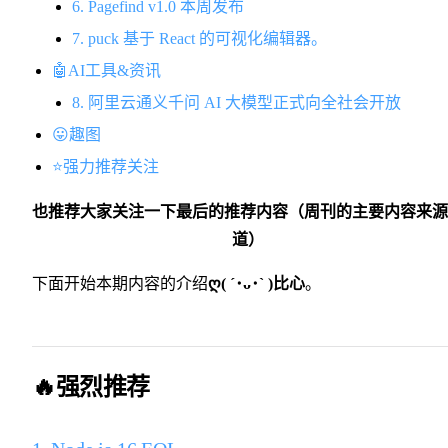
6. Pagefind v1.0 本周发布
7. puck 基于 React 的可视化编辑器。
🤖AI工具&资讯
8. 阿里云通义千问 AI 大模型正式向全社会开放
😛趣图
⭐️强力推荐关注
​也推荐大家关注一下最后的推荐内容（周刊的主要内容来
道）
下面开始本期内容的介绍
ღ( ´･ᴗ･` )比心
。
🔥强烈推荐