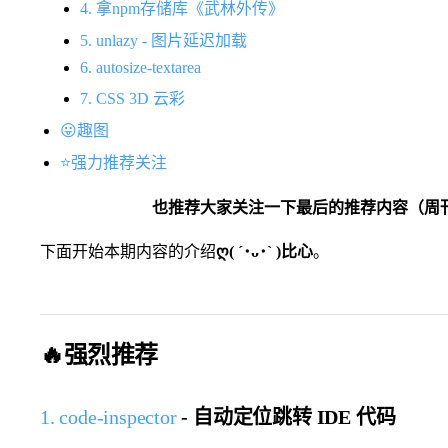
4. 拿npm存储库《武林外传》
5. unlazy - 图片延迟加载
6. autosize-textarea
7. CSS 3D 云彩
😛趣图
⭐️强力推荐关注
​也推荐大家关注一下最后的推荐内容（周
下面开始本期内容的介绍
ღ( ´･ᴗ･` )比心
。
🔥强烈推荐
1. code-inspector
- 自动定位跳转 IDE 代码