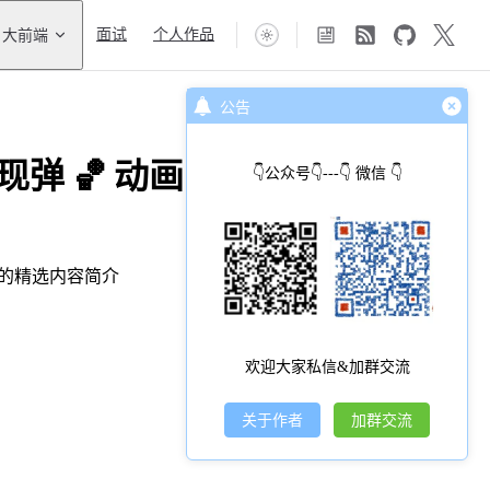
大前端
面试
个人作品
公告
现弹 🏀 动画
👇公众号👇---👇 微信 👇
期的精选内容简介
欢迎大家私信&加群交流
关于作者
加群交流