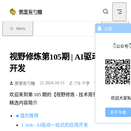
Skip to content
粥里有勺糖
Menu
公告
目录
👇公众号👇-
视野修炼第105期 | AI驱动全栈应
开发
2024-10-13
粥里有勺糖
778 个字
6 分钟
欢迎来到第 105 期的【视野修炼 - 技术周刊】，下面是本期
欢迎大家私
精选内容简介
关于作者
🔥强烈推荐
1. bolt - AI驱动一站式的应用开发