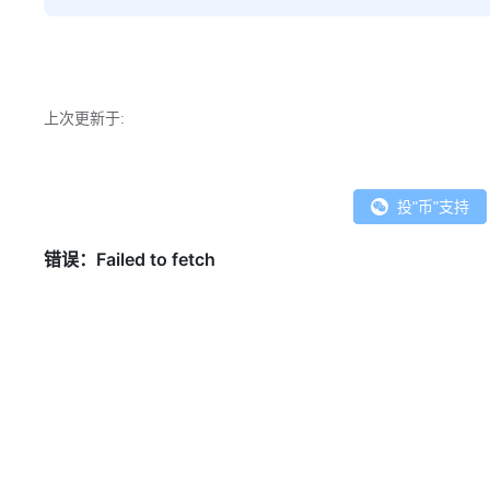
上次更新于:
投"币"支持