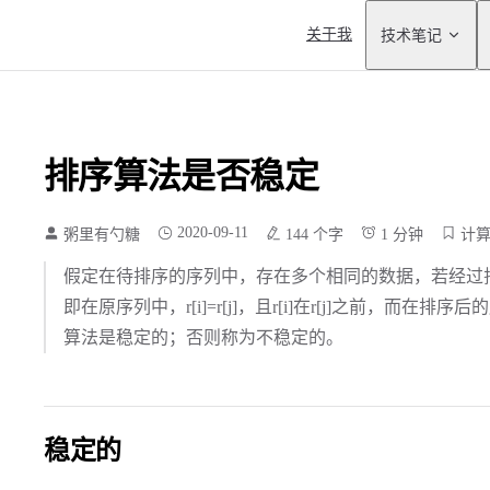
Main Navigation
关于我
技术笔记
排序算法是否稳定
2020-09-11
粥里有勺糖
144 个字
1 分钟
计
假定在待排序的序列中，存在多个相同的数据，若经过
即在原序列中，r[i]=r[j]，且r[i]在r[j]之前，而在排序
算法是稳定的；否则称为不稳定的。
稳定的