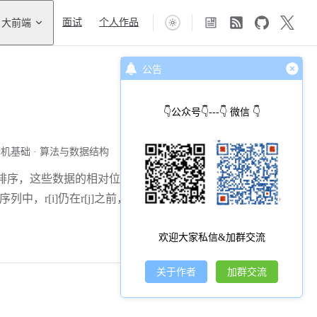
大前端
面试
个人作品
公告
👇公众号👇---👇 微信 👇
算机基础
算法与数据结构
排序，这些数据的相对位置保持不变，
后的序列中，r[i]仍在r[j]之前，则称这种排序
欢迎大家私信&加群交流
关于作者
加群交流