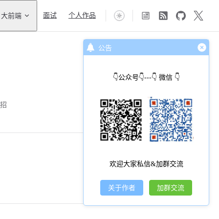
大前端
面试
个人作品
公告
👇公众号👇---👇 微信 👇
春招
欢迎大家私信&加群交流
关于作者
加群交流