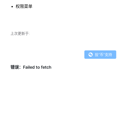
权限菜单
上次更新于:
投"币"支持