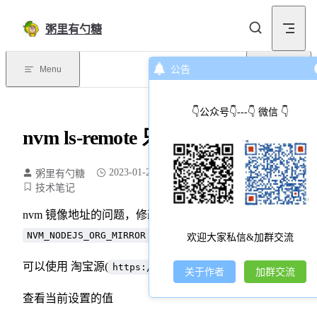
Skip to content
粥里有勺糖
Menu
公告
目录
👇公众号👇---👇 微信 👇
nvm ls-remote 只有iojs列表
2023-01-23
粥里有勺糖
133 个字
1 分钟
技术笔记
nvm 镜像地址的问题，修改对应环境变量
即可
NVM_NODEJS_ORG_MIRROR
欢迎大家私信&加群交流
可以使用 淘宝源(
https://npmmirror.com/mirrors/node/
关于作者
加群交流
查看当前设置的值