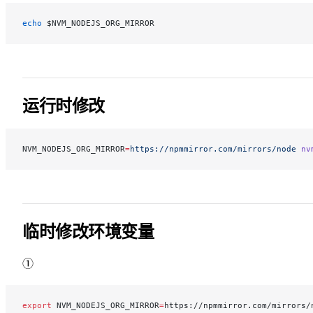
echo
 $NVM_NODEJS_ORG_MIRROR
运行时修改
NVM_NODEJS_ORG_MIRROR
=
https://npmmirror.com/mirrors/node
 nv
临时修改环境变量
①
export
 NVM_NODEJS_ORG_MIRROR
=
https://npmmirror.com/mirrors/