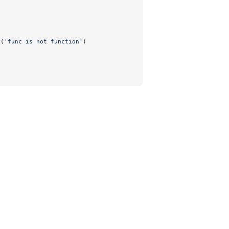
r
(
'func is not function'
)