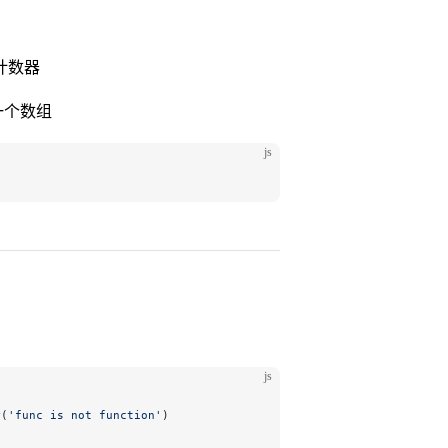
计数器
一个数组
js
js
r
(
'func is not function'
)