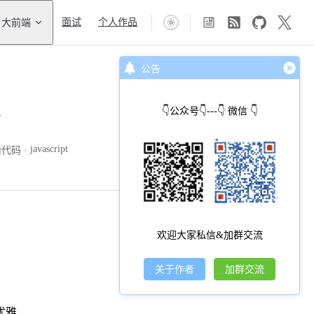
大前端
面试
个人作品
公告
👇公众号👇---👇 微信 👇
javascript
撕代码
欢迎大家私信&加群交流
关于作者
加群交流
优雅