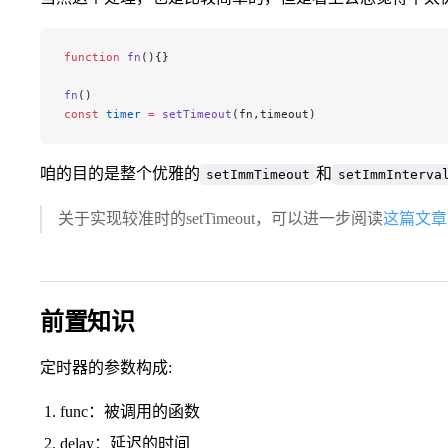
function
 fn
(){}
fn
()
const
 timer
 =
 setTimeout
(fn,timeout)
咱的目的是整个优雅的
和
setImmTimeout
setImmInterva
关于实现较准时的setTimeout，可以进一步阅读
这篇文章
前置知识
定时器的参数构成:
func：被调用的函数
delay：延迟的时间