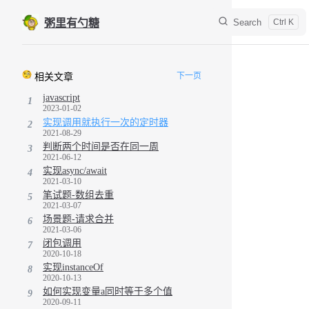
Skip to content
Search
粥里有勺糖
Sidebar Navigation
下一页
相关文章
javascript
1
2023-01-02
实现调用就执行一次的定时器
2
2021-08-29
判断两个时间是否在同一周
3
2021-06-12
实现async/await
4
2021-03-10
笔试题-数组去重
5
2021-03-07
场景题-请求合并
6
2021-03-06
闭包调用
7
2020-10-18
实现instanceOf
8
2020-10-13
如何实现变量a同时等于多个值
9
2020-09-11