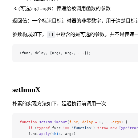
(可选)arg1-argN：传递给被调用函数的参数
返回值：一个标识目标计时器的非零数字，用于清楚目标
参数构成如下，
中包含的是可选的参数，并不是传递
[]
(func, delay, [arg1, arg2, 
...
]);
setImmX
朴素的实现方法如下，延迟执行前调用一次
function
 setImmTimeout
(
func
, 
delay
 =
 0
, 
...
args
) {
    if
 (
typeof
 func 
!==
 'function'
) 
throw
 new
 TypeErro
    func.
apply
(
this
, args)