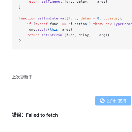
    return
 setTimeout
(func, delay, 
...
args)
}
function
 setImmInterval
(
func
, 
delay
 =
 0
, 
...
args
){
    if
 (
typeof
 func 
!==
 'function'
) 
throw
 new
 TypeErro
    func.
apply
(
this
, args)
    return
 setInterval
(func, delay, 
...
args)
}
上次更新于:
投"币"支持