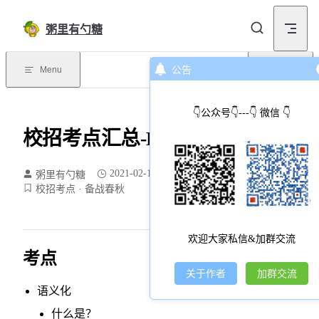
Skip to content
粥里有勺糖
Menu
公告
目录
👇公众号👇---👇 微信 👇
校招考点汇总-HTML
2021-02-16
粥里有勺糖
170 个字
1 分钟
校招考点
备战春秋
欢迎大家私信&加群交流
考点
关于作者
加群交流
语义化
什么是？