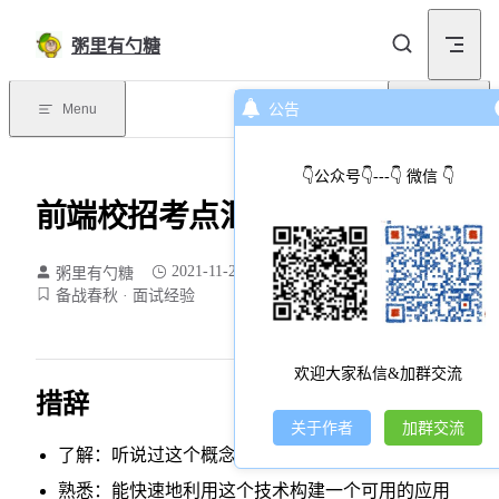
Skip to content
粥里有勺糖
Menu
公告
目录
👇公众号👇---👇 微信 👇
前端校招考点汇总
2021-11-21
粥里有勺糖
195 个字
1 分钟
备战春秋
面试经验
欢迎大家私信&加群交流
措辞
关于作者
加群交流
了解：听说过这个概念，知道是干什么的
熟悉：能快速地利用这个技术构建一个可用的应用