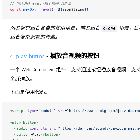
// 可以通过 eval 执行创建新的对象
const
 newObj
 =
 eval
(
`(${
jsonString
})`
)
两者都有适合各自的使用场景，前者适合
场景，后
clone
适合复杂配置的传递。
4. play-button
- 播放音视频的按钮
一个 Web Component 组件，支持通过按钮播放音视频，支
全屏播放。
下面是使用代码。
<
script
 type
=
"module"
 src
=
"https://www.unpkg.com/@daviddarn
<
play-button
>
  <
audio
 controls
 src
=
"https://darn.es/sounds/daviddarnes.m
  <
button
>Play</
button
>