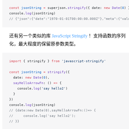
const
 jsonString
 =
 superjson.
stringify
({ date: 
new
 Date
(
0
) 
console.
log
(jsonString)
// {"json":{"date":"1970-01-01T00:00:00.000Z"},"meta":{"val
还有另一个类似的库
JavaScript Stringify
！支持函数的序列
化，最大程度的保留原参数类型。
import
 { stringify } 
from
 'javascript-stringify'
const
 jsonString
 =
 stringify
({
  date: 
new
 Date
(
0
),
  sayHelloArrowFn
: () 
=>
 {
    console.
log
(
'say hello2'
)
  }
})
console.
log
(jsonString)
// {date:new Date(0),sayHelloArrowFn:()=> {
//     console.log('say hello2');
// }}