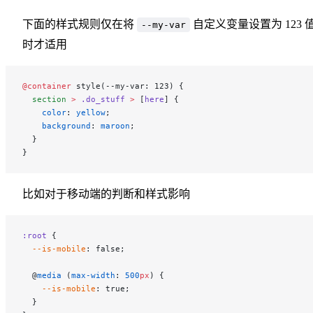
下面的样式规则仅在将
自定义变量设置为 123 
--my-var
时才适用
@container
 style(--my-var: 123) {
  section
 >
 .do_stuff
 >
 [
here
] {
    color
: 
yellow
;
    background
: 
maroon
;
  }
}
比如对于移动端的判断和样式影响
:root
 {
  --is-mobile
: false;
  @
media
 (
max-width
: 
500
px
) {
    --is-mobile
: true;
  }