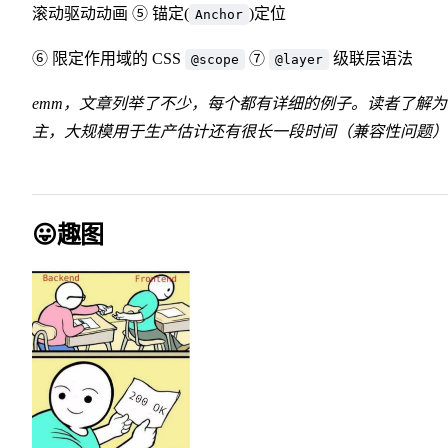
滚动驱动动画 ⑤ 锚定(
)定位
Anchor
⑥ 限定作用域的 CSS
⑦
级联层语法
@scope
@layer
emm，文章列举了不少，每个都有详细的例子。读者了解为
主，大规模用于生产估计还有很长一段时间（兼容性问题）
😛趣图