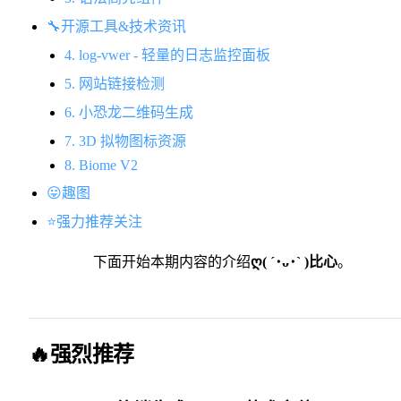
🔧开源工具&技术资讯
4. log-vwer - 轻量的日志监控面板
5. 网站链接检测
6. 小恐龙二维码生成
7. 3D 拟物图标资源
8. Biome V2
😛趣图
⭐️强力推荐关注
下面开始本期内容的介绍
ღ( ´･ᴗ･` )比心
。
🔥强烈推荐