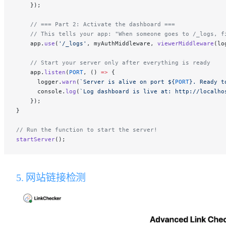
    });
    // === Part 2: Activate the dashboard ===
    // This tells your app: "When someone goes to /_logs, f
    app.
use
(
'/_logs'
, myAuthMiddleware, 
viewerMiddleware
(lo
    // Start your server only after everything is ready
    app.
listen
(
PORT
, () 
=>
 {
      logger.
warn
(
`Server is alive on port ${
PORT
}. Ready t
      console.
log
(
`Log dashboard is live at: http://localho
    });
}
// Run the function to start the server!
startServer
();
5. 网站链接检测