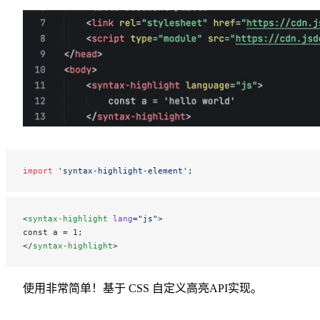
import
 'syntax-highlight-element'
;
<
syntax-highlight
 lang
=
"js"
>
const a = 1;
</
syntax-highlight
>
使用非常简单！基于 CSS 自定义高亮API实现。