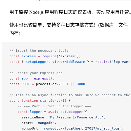
用于监控 Node.js 应用程序日志的仪表板，实现应用自托管
使用也比较简单，支持多种日志存储方式！(数据库，文件
内存)
// Import the necessary tools
const
 express
 =
 require
(
'express'
);
const
 { 
setupLogger
, 
viewerMiddleware
 } 
=
 require
(
'log-vwer
// Create your Express app
const
 app
 =
 express
();
const
 PORT
 =
 process.env.
PORT
 ||
 3000
;
// This is an async function to make sure we connect to the
async
 function
 startServer
() {
    // === Part 1: Set up the logger ===
    const
 logger
 =
 await
 setupLogger
({
      serviceName: 
'My Awesome E-Commerce App'
,
      store: 
'mongodb'
,
      mongoUrl: 
'mongodb://localhost:27017/my_app_logs'
,