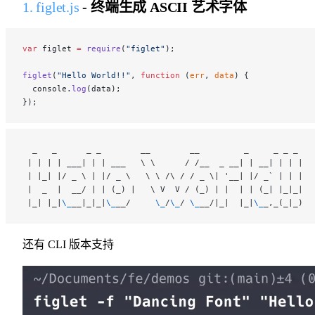
1. figlet.js
- 终端生成 ASCII 艺术字体
var
 figlet 
=
 require
(
"figlet"
);
figlet
(
"Hello World!!"
, 
function
 (
err
, 
data
) {
  console.
log
(data);
});
  _   _      _ _        __        __         _     _ _ _
 | | | | 
___| | | ___   \ \      / /__  _ __| | __| | | |
 | |_| |/ _ \ | |/ _ \   \ \ /\ / / _ \| '__| |/ _` | | |
 |  _  |  __/ | | (
_) |   \ V  V / (_
) | |  | | (
_| |_
|_|
 |
_| |_
|
\_
__|
_|_
|
\_
__/     
\_
/
\_
/ 
\_
__/|
_|  |_
|
\_
_,
_(_
|_)
还有 CLI 版本支持