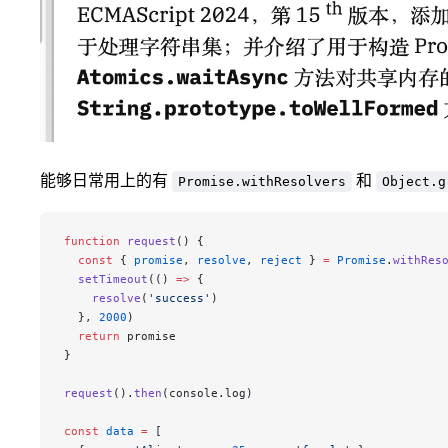
能够日常用上的有
和
Promise.withResolvers
Object.g
function
 request
() {
  const
 { 
promise
, 
resolve
, 
reject
 } 
=
 Promise
.
withRes
  setTimeout
(() 
=>
 {
    resolve
(
'success'
)
  }, 
2000
)
  return
 promise
}
request
().
then
(console.log)
const
 data
 =
 [