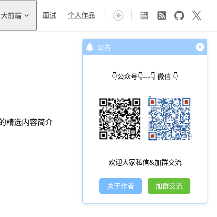
大前端
面试
个人作品
公告
👇公众号👇---👇 微信 👇
期的精选内容简介
欢迎大家私信&加群交流
关于作者
加群交流