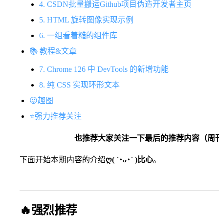
4. CSDN批量搬运Github项目伪造开发者主页
5. HTML 旋转图像实现示例
6. 一组看着糙的组件库
📚 教程&文章
7. Chrome 126 中 DevTools 的新增功能
8. 纯 CSS 实现环形文本
😛趣图
⭐️强力推荐关注
​也推荐大家关注一下最后的推荐内容（周
下面开始本期内容的介绍
ღ( ´･ᴗ･` )比心
。
🔥强烈推荐