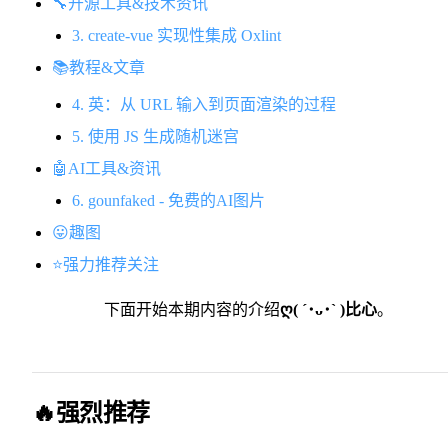
🔧开源工具&技术资讯
3. create-vue 实现性集成 Oxlint
📚教程&文章
4. 英：从 URL 输入到页面渲染的过程
5. 使用 JS 生成随机迷宫
🤖AI工具&资讯
6. gounfaked - 免费的AI图片
😛趣图
⭐️强力推荐关注
下面开始本期内容的介绍
ღ( ´･ᴗ･` )比心
。
🔥强烈推荐